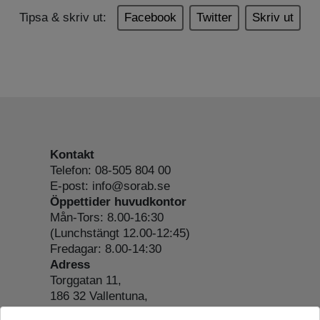
Tipsa & skriv ut:
Facebook
Twitter
Skriv ut
Kontakt
Telefon: 08-505 804 00
E-post: info@sorab.se
Öppettider huvudkontor
Mån-Tors: 8.00-16:30
(Lunchstängt 12.00-12:45)
Fredagar: 8.00-14:30
Adress
Torggatan 11,
186 32 Vallentuna,
Org.nr: 556197-4022