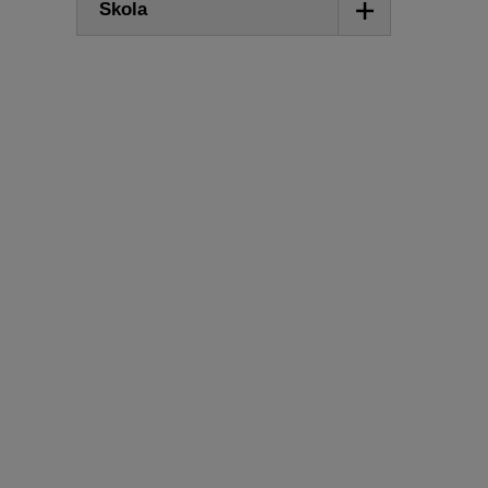
Visa/dölj
Skola
undermeny