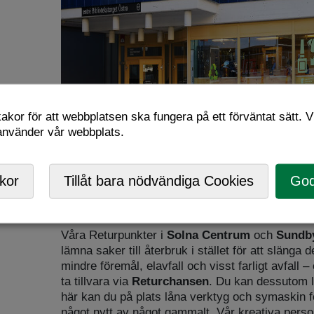
kor för att webbplatsen ska fungera på ett förväntat sätt. Vi
 använder vår webbplats.
kor
Tillåt bara nödvändiga Cookies
God
Våra Returpunkter i
Solna Centrum
och
Sundb
lämna saker till återbruk i stället för att släng
mindre föremål, elavfall och visst farligt avfall – 
ta tillvara via
Returchansen
. Du kan dessutom 
här kan du på plats låna verktyg och symaskin för
något nytt av något gammalt. Vår kreativa persona