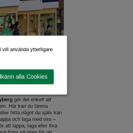
 vill använda ytterligare
känn alla Cookies
yberg
gör det enkelt att
a dem. Här kan du lämna
eller hitta något du själv kan
lappa och laga med oss –
 att lappa, laga eller fixa
l finns på plats för att