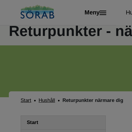
Våra
Meny
Hu
Returpunkter - n
Start
Hushåll
Returpunkter närmare dig
Start