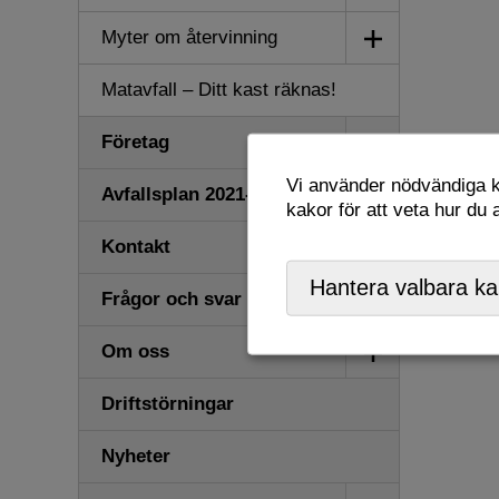
undermeny
Visa/dölj
Myter om återvinning
undermeny
Matavfall – Ditt kast räknas!
Visa/dölj
Företag
undermeny
Vi använder nödvändiga ka
Visa/dölj
Avfallsplan 2021-2032
kakor för att veta hur du
undermeny
Visa/dölj
Kontakt
undermeny
Hantera valbara ka
Frågor och svar
Visa/dölj
Om oss
undermeny
Driftstörningar
Nyheter