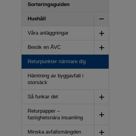
Sorteringsguiden
Visa/dölj
Hushåll
undermeny
Visa/dölj
Våra anläggningar
undermeny
Visa/dölj
Besök en ÅVC
undermeny
Returpunkter närmare dig
Hämtning av byggavfall i
storsäck
Visa/dölj
Så funkar det
undermeny
Returpapper –
Visa/dölj
fastighetsnära insamling
undermeny
Visa/dölj
Minska avfallsmängden