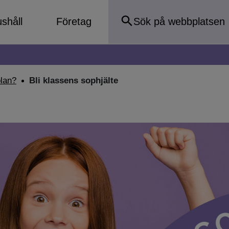
shåll
Företag
olan?
Bli klassens sophjälte