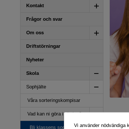
Visa/dölj
Kontakt
undermeny
Frågor och svar
Visa/dölj
Om oss
undermeny
Driftstörningar
Nyheter
Visa/dölj
Skola
undermeny
Visa/dölj
Sophjälte
undermeny
Våra sorteringskompisar
Visa/dölj
Vad kan ni göra i skolan?
undermeny
Vi använder nödvändiga ka
Bli klassens sophjälte