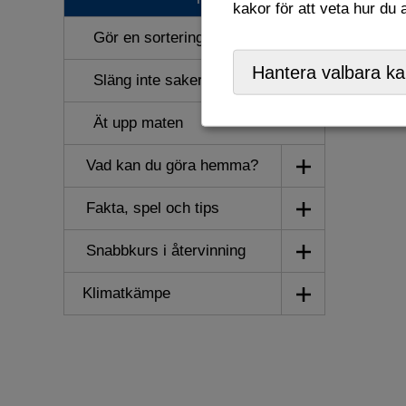
kakor för att veta hur du
Gör en sorteringsstation
Hantera valbara ka
Släng inte saker i onödan
Ät upp maten
Visa/dölj
Vad kan du göra hemma?
undermeny
Visa/dölj
Fakta, spel och tips
undermeny
Visa/dölj
Snabbkurs i återvinning
undermeny
Visa/dölj
Klimatkämpe
undermeny