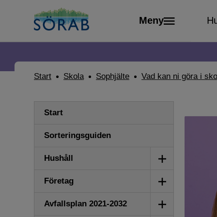
Meny
Hu
Start
Skola
Sophjälte
Vad kan ni göra i sk
Start
Sorteringsguiden
Visa/dölj
Hushåll
undermeny
Visa/dölj
Företag
undermeny
Visa/dölj
Avfallsplan 2021-2032
undermeny