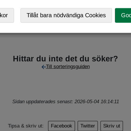
Mobil ÅVC
kor
Tillåt bara nödvändiga Cookies
God
ortera utifrån vilket material det är mest av.
Hittar du inte det du söker?
Till sorteringsguiden
Sidan uppdaterades senast: 2026-05-04 16:14:11
Tipsa & skriv ut:
Facebook
Twitter
Skriv ut