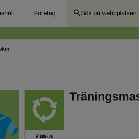
shåll
Företag
skin
Träningsma