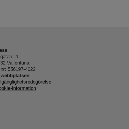
ess
gatan 11,
32 Vallentuna,
.nr: 556197-4022
webbplatsen
llgänglighetsredogörelse
okie-information