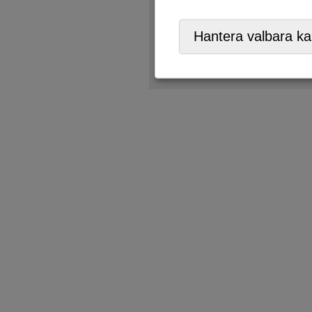
Återbruk
,
ÅVC/Returpark
,
Hantera valbara ka
Tänk på
- är varan trasig, s