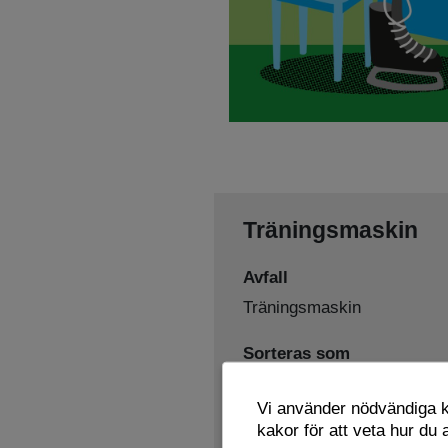
Träningsmaskin
Avfall
Träningsmaskin
Sorteras som
Metall
Återbruk
,
Vi använder nödvändiga ka
Lämnas här
kakor för att veta hur du