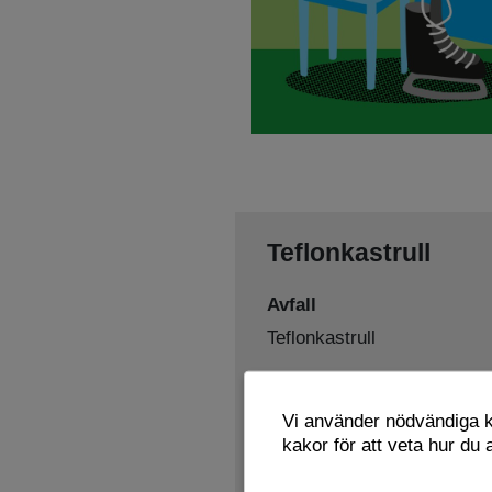
Teflonkastrull
Avfall
Teflonkastrull
Sorteras som
Vi använder nödvändiga ka
Metall
Återbruk
,
kakor för att veta hur du
Lämnas här