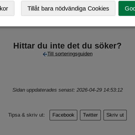
Mobil ÅVC
,
Returpunkt
kor
Tillåt bara nödvändiga Cookies
God
Hittar du inte det du söker?
Till sorteringsguiden
Sidan uppdaterades senast: 2026-04-29 14:53:12
Tipsa & skriv ut:
Facebook
Twitter
Skriv ut