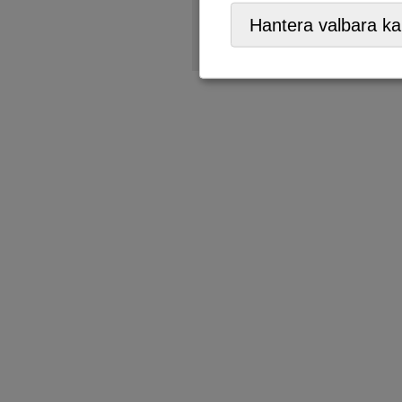
Återbruk
,
ÅVC/Returpark
,
Hantera valbara ka