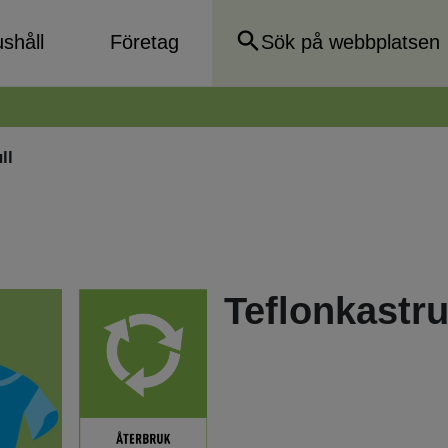
shåll
Företag
ll
Teflonkastru