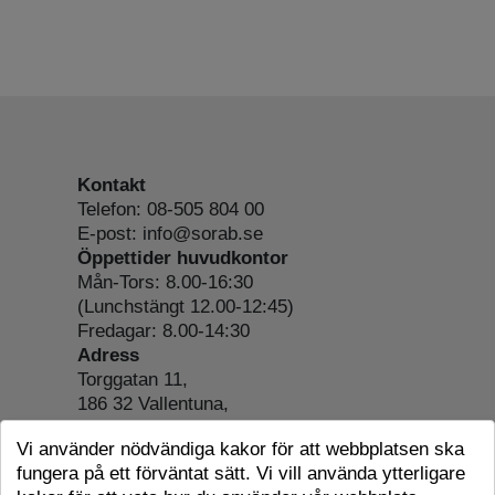
Kontakt
Telefon: 08-505 804 00
E-post: info@sorab.se
Öppettider huvudkontor
Mån-Tors: 8.00-16:30
(Lunchstängt 12.00-12:45)
Fredagar: 8.00-14:30
Adress
Torggatan 11,
186 32 Vallentuna,
Org.nr: 556197-4022
Vi använder nödvändiga kakor för att webbplatsen ska
Om webbplatsen
fungera på ett förväntat sätt. Vi vill använda ytterligare
Tillgänglighetsredogörelse