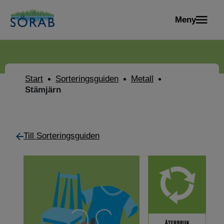
Meny
Start
Sorteringsguiden
Metall
Stämjärn
Till Sorteringsguiden