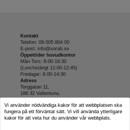
Kontakt
Telefon: 08-505 804 00
E-post: info@sorab.se
Öppettider huvudkontor
Mån-Tors: 8.00-16:30
(Lunchstängt 12.00-12:45)
Fredagar: 8.00-14:30
Adress
Torggatan 11,
186 32 Vallentuna,
Org.nr: 556197-4022
Vi använder nödvändiga kakor för att webbplatsen ska
Om webbplatsen
fungera på ett förväntat sätt. Vi vill använda ytterligare
Tillgänglighetsredogörelse
kakor för att veta hur du använder vår webbplats.
Cookie-information