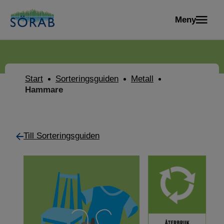
Meny
Start
Sorteringsguiden
Metall
Hammare
Till Sorteringsguiden