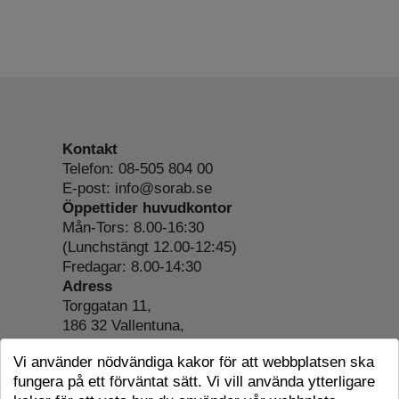
Kontakt
Telefon: 08-505 804 00
E-post: info@sorab.se
Öppettider huvudkontor
Mån-Tors: 8.00-16:30
(Lunchstängt 12.00-12:45)
Fredagar: 8.00-14:30
Adress
Torggatan 11,
186 32 Vallentuna,
Org.nr: 556197-4022
Vi använder nödvändiga kakor för att webbplatsen ska
Om webbplatsen
fungera på ett förväntat sätt. Vi vill använda ytterligare
Tillgänglighetsredogörelse