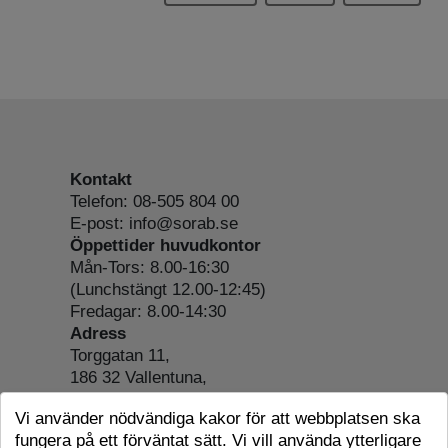
Kontakt
Telefon: 08-505 804 00
E-post: info@sorab.se
Öppettider huvudkontor
Mån-Tors: 8.00-16:30
(Lunchstängt 12.00-12:45)
Fredagar: 8.00-14:30
Adress
Torggatan 11,
186 32 Vallentuna,
Org.nr: 556197-4022
Vi använder nödvändiga kakor för att webbplatsen ska
Om webbplatsen
fungera på ett förväntat sätt. Vi vill använda ytterligare
Tillgänglighetsredogörelse