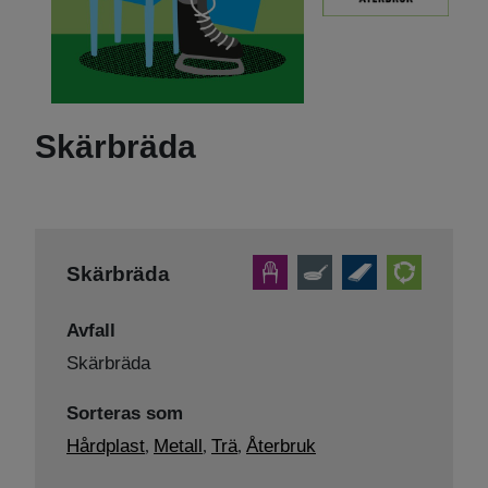
Skärbräda
Skärbräda
Avfall
Skärbräda
Sorteras som
Hårdplast
Metall
Trä
Återbruk
,
,
,