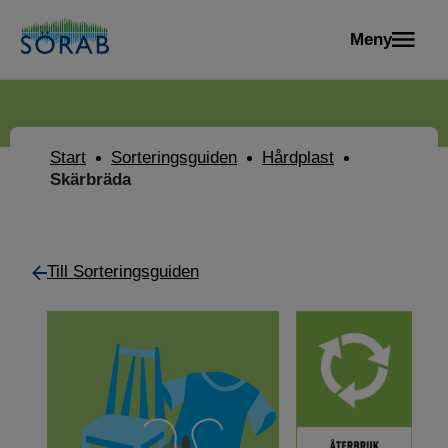
Meny
Start
Sorteringsguiden
Hårdplast
Skärbräda
Till Sorteringsguiden