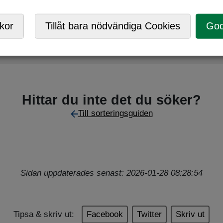
Mobil ÅVC
,
Returpunkt
kor
Tillåt bara nödvändiga Cookies
God
ig? Sortera och återvinn efter det material det är mest av.
Hittar du inte det du söker?
Till sorteringsguiden
Sidan uppdaterades senast: 2026-01-28 08:28:54
Tipsa & skriv ut:
Facebook
Twitter
Skriv ut