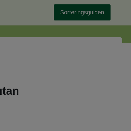
Sorteringsguiden
utan
i