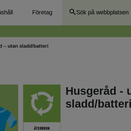
shåll
Företag
 – utan sladd/batteri
Husgeråd - 
sladd/batter