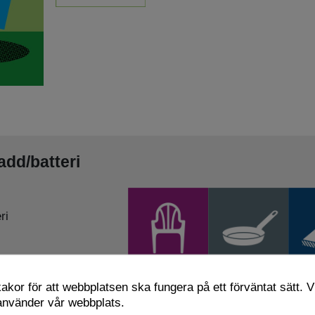
add/batteri
ri
ruk
kor för att webbplatsen ska fungera på ett förväntat sätt. Vi
 använder vår webbplats.