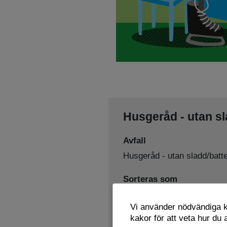
Husgeråd - utan sl
Avfall
Husgeråd - utan sladd/batte
Sorteras som
Hårdplast
Metall
Trä
Återb
,
,
,
Vi använder nödvändiga ka
Lämnas här
kakor för att veta hur du