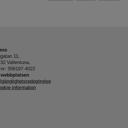
ess
gatan 11,
32 Vallentuna,
.nr: 556197-4022
webbplatsen
llgänglighetsredogörelse
okie-information