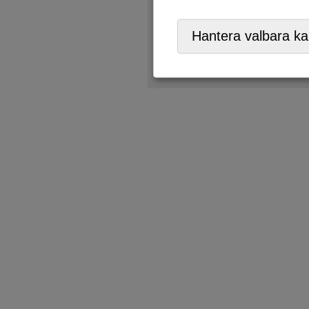
Återbruk
,
ÅVC/Returpark
,
Hantera valbara ka
Tänk på
- är produkten tras