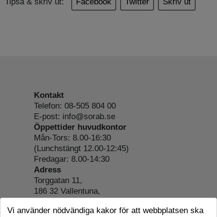
Tipsa & skriv ut:
Facebook
Twitter
Skriv ut
Kontakt
Telefon: 08-505 804 00
E-post: info@sorab.se
Öppettider huvudkontor
Mån-Tors: 8.00-16:30
(Lunchstängt 12.00-12:45)
Fredagar: 8.00-14:30
Adress
Torggatan 11,
186 32 Vallentuna,
Org.nr: 556197-4022
Vi använder nödvändiga kakor för att webbplatsen ska
Om webbplatsen