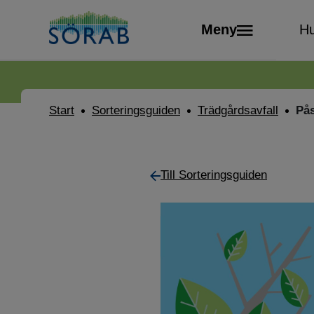
Meny
Hu
Start
Sorteringsguiden
Trädgårds­avfall
Pås
Till Sorteringsguiden