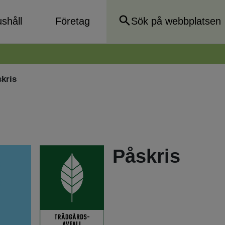
shåll
Företag
kris
Påskris