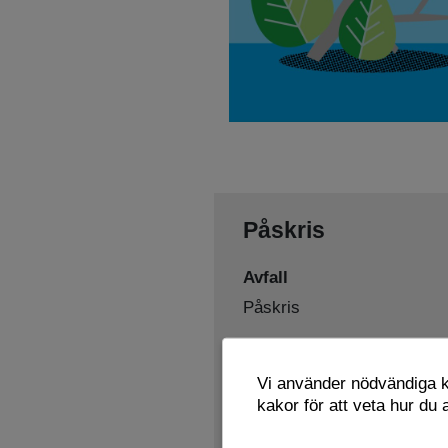
Påskris
Avfall
Påskris
Sorteras som
Vi använder nödvändiga ka
Trädgårds­avfall
kakor för att veta hur du
Lämnas här