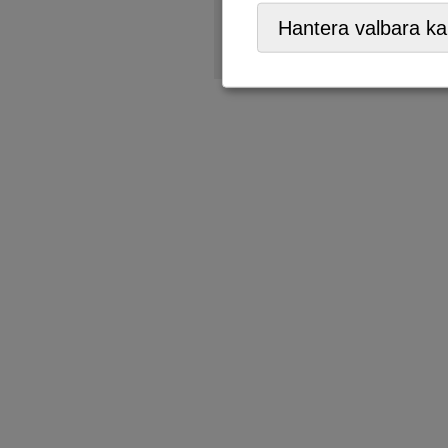
Trädgårdskompost,
ÅVC/Re
Hantera valbara ka