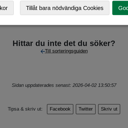
turpark
,
Mobil ÅVC
kor
Tillåt bara nödvändiga Cookies
God
Hittar du inte det du söker?
Till sorteringsguiden
Sidan uppdaterades senast: 2026-04-02 13:50:57
Tipsa & skriv ut:
Facebook
Twitter
Skriv ut