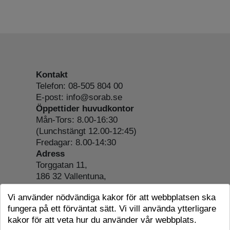
Kontakt
Telefon: 08-505 804 00
E-post: info@sorab.se
Öppettider huvudkontor
Mån-Tors: 8.00-16:30
(Lunchstängt 12.00-12:45)
Fredagar: 8.00-14:30
Adress
Torggatan 11,
186 32 Vallentuna,
Org.nr: 556197-4022
Vi använder nödvändiga kakor för att webbplatsen ska
Om webbplatsen
fungera på ett förväntat sätt. Vi vill använda ytterligare
Tillgänglighetsredogörelse
kakor för att veta hur du använder vår webbplats.
Cookie-information