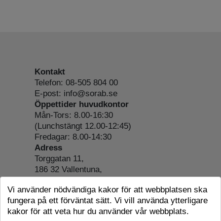
Kontakt
Telefon: 08-505 804 00
E-post: info@sorab.se
Öppettider huvudkontor
Mån-Tors: 8.00-16:30
(Lunchstängt 12.00-12:45)
Fredagar: 8.00-14:30
Adress
Torggatan 11,
186 32 Vallentuna,
Org.nr: 556197-4022
Vi använder nödvändiga kakor för att webbplatsen ska
Om webbplatsen
fungera på ett förväntat sätt. Vi vill använda ytterligare
Tillgänglighetsredogörelse
kakor för att veta hur du använder vår webbplats.
Cookie-information