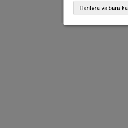
Återbruk
,
ÅVC/Returpark
,
Hantera valbara ka