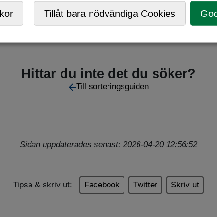
Mobil ÅVC
,
Returpunkt
kor
Tillåt bara nödvändiga Cookies
God
Hittar du inte det du söker?
Till sorteringsguiden
Sidan uppdaterades senast: 2026-04-20 12:56:52
Tipsa & skriv ut:
Facebook
Twitter
Skriv ut