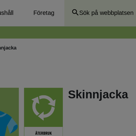
shåll
Företag
nnjacka
Skinnjacka