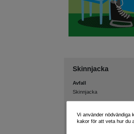
Skinnjacka
Avfall
Skinnjacka
Sorteras som
Vi använder nödvändiga ka
Textil och skor
Återbruk
,
kakor för att veta hur du
Lämnas här