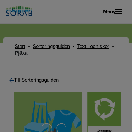
Meny
Start
Sorteringsguiden
Textil och skor
Pjäxa
Till Sorteringsguiden