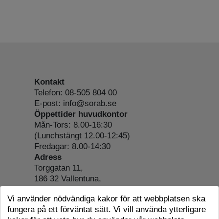
Kontakt
Telefon: 08-505 804 00
E-post: info@sorab.se
Öppettider huvudkontor
Mån-Tors: 8.00-16:30
(Lunchstängt 12.00-12:45)
Fredagar: 8.00-14:30
Adress
Torggatan 11,
186 32 Vallentuna,
Org.nr: 556197-4022
Vi använder nödvändiga kakor för att webbplatsen ska
Om webbplatsen
fungera på ett förväntat sätt. Vi vill använda ytterligare
Tillgänglighetsredogörelse