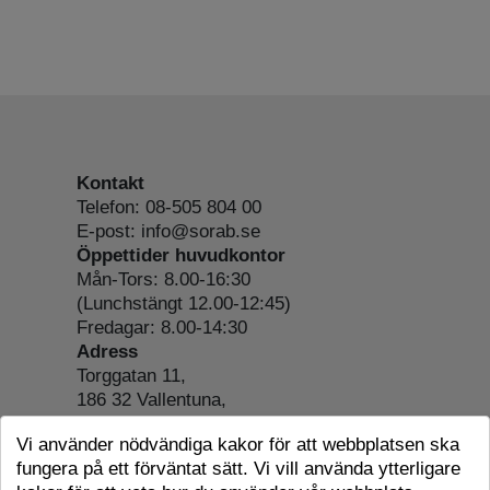
Kontakt
Telefon: 08-505 804 00
E-post: info@sorab.se
Öppettider huvudkontor
Mån-Tors: 8.00-16:30
(Lunchstängt 12.00-12:45)
Fredagar: 8.00-14:30
Adress
Torggatan 11,
186 32 Vallentuna,
Org.nr: 556197-4022
Vi använder nödvändiga kakor för att webbplatsen ska
Om webbplatsen
fungera på ett förväntat sätt. Vi vill använda ytterligare
Tillgänglighetsredogörelse