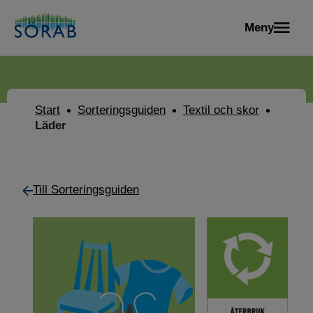
Meny
Start
Sorteringsguiden
Textil och skor
Läder
Till Sorteringsguiden