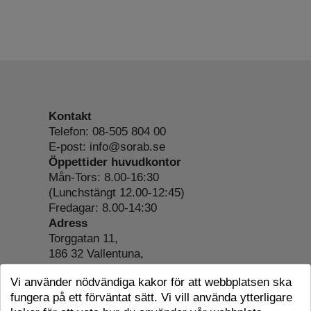
Kontakt
Telefon: 08-505 804 00
E-post: info@sorab.se
Öppettider huvudkontor
Mån-Tors: 8.00-16:30
(Lunchstängt 12.00-12:45)
Fredagar: 8.00-14:30
Adress
Torggatan 11,
186 32 Vallentuna,
Org.nr: 556197-4022
Vi använder nödvändiga kakor för att webbplatsen ska
Om webbplatsen
fungera på ett förväntat sätt. Vi vill använda ytterligare
Tillgänglighetsredogörelse