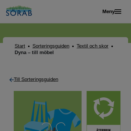
Meny
Start
Sorteringsguiden
Textil och skor
Dyna – till möbel
Till Sorteringsguiden