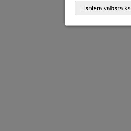
ÅVC/Returpark
,
Mobil ÅVC
Hantera valbara ka