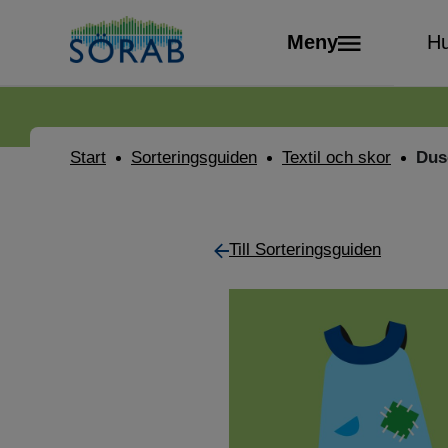
Meny
Hu
Start
Sorteringsguiden
Textil och skor
Dus
Till Sorteringsguiden