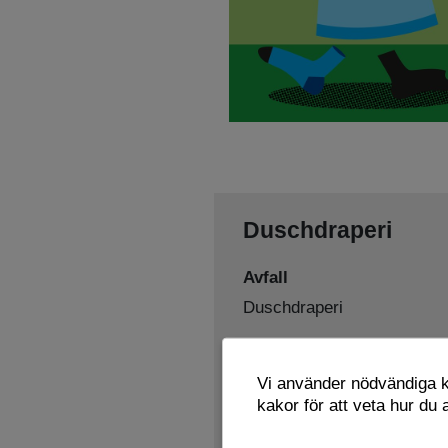
Duschdraperi
Avfall
Duschdraperi
Sorteras som
Vi använder nödvändiga ka
Textil och skor
kakor för att veta hur du
Lämnas här