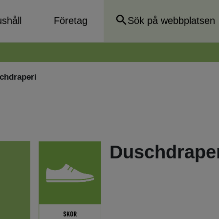
shåll
Företag
chdraperi
Duschdraper