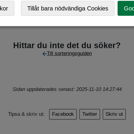
,
Returpunkt
kor
Tillåt bara nödvändiga Cookies
God
Hittar du inte det du söker?
Till sorteringsguiden
Sidan uppdaterades senast: 2025-11-10 14:27:44
Tipsa & skriv ut:
Facebook
Twitter
Skriv ut