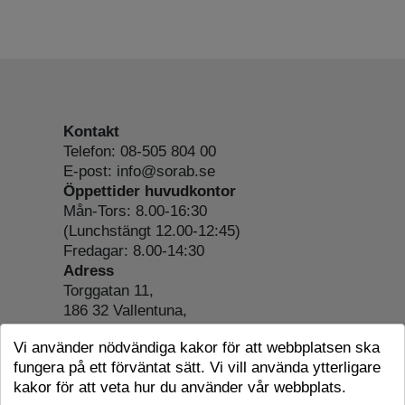
Kontakt
Telefon: 08-505 804 00
E-post: info@sorab.se
Öppettider huvudkontor
Mån-Tors: 8.00-16:30
(Lunchstängt 12.00-12:45)
Fredagar: 8.00-14:30
Adress
Torggatan 11,
186 32 Vallentuna,
Org.nr: 556197-4022
Vi använder nödvändiga kakor för att webbplatsen ska
Om webbplatsen
fungera på ett förväntat sätt. Vi vill använda ytterligare
Tillgänglighetsredogörelse
kakor för att veta hur du använder vår webbplats.
Cookie-information