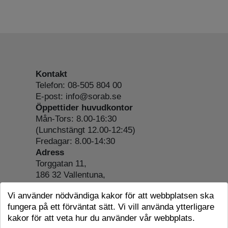
Kontakt
Telefon: 08-505 804 00
E-post: info@sorab.se
Öppettider huvudkontor
Mån-Tors: 8.00-16:30
(Lunchstängt 12.00-12:45)
Fredagar: 8.00-14:30
Adress
Torggatan 11,
186 32 Vallentuna,
Org.nr: 556197-4022
Vi använder nödvändiga kakor för att webbplatsen ska
Om webbplatsen
fungera på ett förväntat sätt. Vi vill använda ytterligare
Tillgänglighetsredogörelse
kakor för att veta hur du använder vår webbplats.
Cookie-information