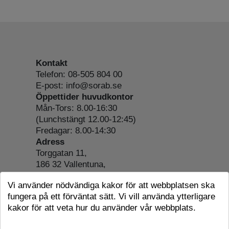
Kontakt
Telefon: 08-505 804 00
E-post: info@sorab.se
Öppettider huvudkontor
Mån-Tors: 8.00-16:30
(Lunchstängt 12.00-12:45)
Fredagar: 8.00-14:30
Adress
Torggatan 11,
186 32 Vallentuna,
Org.nr: 556197-4022
Vi använder nödvändiga kakor för att webbplatsen ska
Om webbplatsen
fungera på ett förväntat sätt. Vi vill använda ytterligare
Tillgänglighetsredogörelse
kakor för att veta hur du använder vår webbplats.
Cookie-information