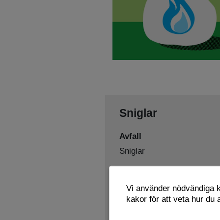
Sniglar
Avfall
Sniglar
Sorteras som
Vi använder nödvändiga ka
Restavfall
kakor för att veta hur du
Lämnas här