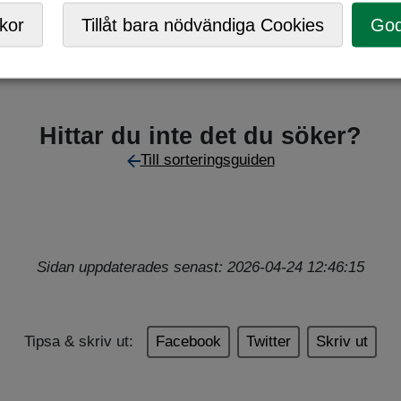
kor
Tillåt bara nödvändiga Cookies
God
Hittar du inte det du söker?
Till sorteringsguiden
Sidan uppdaterades senast: 2026-04-24 12:46:15
Tipsa & skriv ut:
Facebook
Twitter
Skriv ut