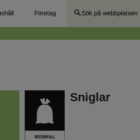
shåll
Företag
Sniglar