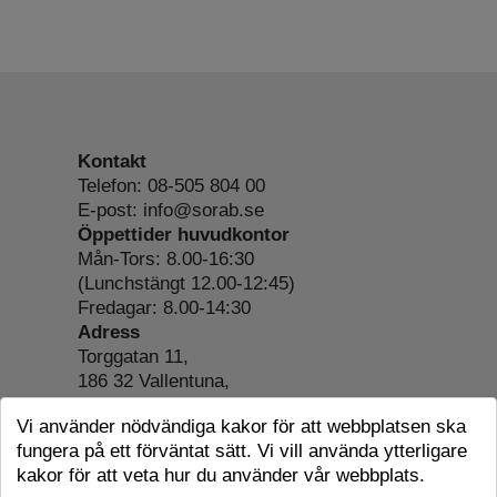
Kontakt
Telefon: 08-505 804 00
E-post: info@sorab.se
Öppettider huvudkontor
Mån-Tors: 8.00-16:30
(Lunchstängt 12.00-12:45)
Fredagar: 8.00-14:30
Adress
Torggatan 11,
186 32 Vallentuna,
Org.nr: 556197-4022
Vi använder nödvändiga kakor för att webbplatsen ska
Om webbplatsen
fungera på ett förväntat sätt. Vi vill använda ytterligare
Tillgänglighetsredogörelse
kakor för att veta hur du använder vår webbplats.
Cookie-information