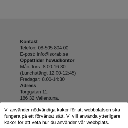
Kontakt
Telefon: 08-505 804 00
E-post: info@sorab.se
Öppettider huvudkontor
Mån-Tors: 8.00-16:30
(Lunchstängt 12.00-12:45)
Fredagar: 8.00-14:30
Adress
Torggatan 11,
186 32 Vallentuna,
Org.nr: 556197-4022
Vi använder nödvändiga kakor för att webbplatsen ska
Om webbplatsen
fungera på ett förväntat sätt. Vi vill använda ytterligare
Tillgänglighetsredogörelse
kakor för att veta hur du använder vår webbplats.
Cookie-information