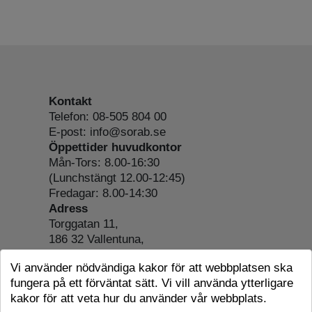
Kontakt
Telefon: 08-505 804 00
E-post: info@sorab.se
Öppettider huvudkontor
Mån-Tors: 8.00-16:30
(Lunchstängt 12.00-12:45)
Fredagar: 8.00-14:30
Adress
Torggatan 11,
186 32 Vallentuna,
Org.nr: 556197-4022
Vi använder nödvändiga kakor för att webbplatsen ska
Om webbplatsen
fungera på ett förväntat sätt. Vi vill använda ytterligare
Tillgänglighetsredogörelse
kakor för att veta hur du använder vår webbplats.
Cookie-information