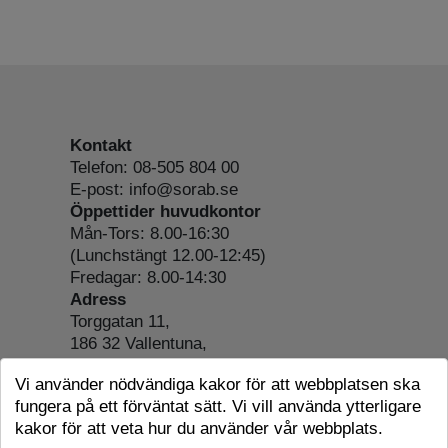
Kontakt
Telefon: 08-505 804 00
E-post: info@sorab.se
Öppettider huvudkontor
Mån-Tors: 8.00-16:30
(Lunchstängt 12.00-12:45)
Fredagar: 8.00-14:30
Adress
Torggatan 11,
186 32 Vallentuna,
Org.nr: 556197-4022
Vi använder nödvändiga kakor för att webbplatsen ska
Om webbplatsen
fungera på ett förväntat sätt. Vi vill använda ytterligare
Tillgänglighetsredogörelse
kakor för att veta hur du använder vår webbplats.
Cookie-information