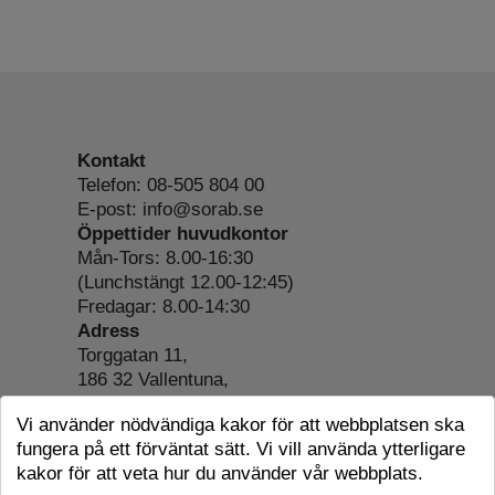
Kontakt
Telefon: 08-505 804 00
E-post: info@sorab.se
Öppettider huvudkontor
Mån-Tors: 8.00-16:30
(Lunchstängt 12.00-12:45)
Fredagar: 8.00-14:30
Adress
Torggatan 11,
186 32 Vallentuna,
Org.nr: 556197-4022
Vi använder nödvändiga kakor för att webbplatsen ska
Om webbplatsen
fungera på ett förväntat sätt. Vi vill använda ytterligare
Tillgänglighetsredogörelse
kakor för att veta hur du använder vår webbplats.
Cookie-information