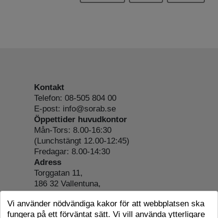
Kontakt
Telefon: 08-505 804 00
E-post: info@sorab.se
Öppettider huvudkontor
Mån-Tors: 8.00-16:30
(Lunchstängt 12.00-12:45)
Fredagar: 8.00-14:30
Adress
Torggatan 11,
186 32 Vallentuna,
Org.nr: 556197-4022
Vi använder nödvändiga kakor för att webbplatsen ska
Om webbplatsen
fungera på ett förväntat sätt. Vi vill använda ytterligare
Tillgänglighetsredogörelse