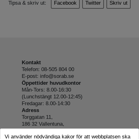
Tipsa & skriv ut:
Facebook
Twitter
Skriv ut
Kontakt
Telefon: 08-505 804 00
E-post: info@sorab.se
Öppettider huvudkontor
Mån-Tors: 8.00-16:30
(Lunchstängt 12.00-12:45)
Fredagar: 8.00-14:30
Adress
Torggatan 11,
186 32 Vallentuna,
Org.nr: 556197-4022
Vi använder nödvändiga kakor för att webbplatsen ska
Om webbplatsen