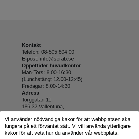
Kontakt
Telefon: 08-505 804 00
E-post: info@sorab.se
Öppettider huvudkontor
Mån-Tors: 8.00-16:30
(Lunchstängt 12.00-12:45)
Fredagar: 8.00-14:30
Adress
Torggatan 11,
186 32 Vallentuna,
Org.nr: 556197-4022
Vi använder nödvändiga kakor för att webbplatsen ska
Om webbplatsen
fungera på ett förväntat sätt. Vi vill använda ytterligare
Tillgänglighetsredogörelse
kakor för att veta hur du använder vår webbplats.
Cookie-information