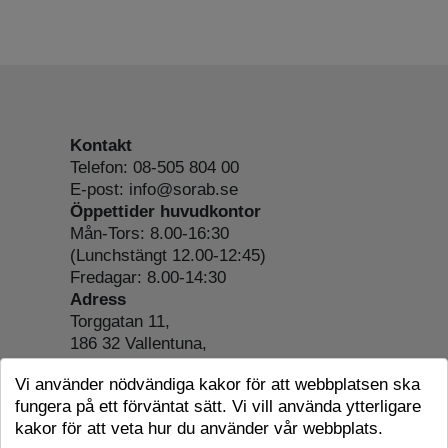
Kontakt
Telefon: 08-505 804 00
E-post: info@sorab.se
Öppettider huvudkontor
Mån-Tors: 8.00-16:30
(Lunchstängt 12.00-12:45)
Fredagar: 8.00-14:30
Adress
Torggatan 11,
186 32 Vallentuna,
Org.nr: 556197-4022
Vi använder nödvändiga kakor för att webbplatsen ska
Om webbplatsen
fungera på ett förväntat sätt. Vi vill använda ytterligare
Tillgänglighetsredogörelse
kakor för att veta hur du använder vår webbplats.
Cookie-information