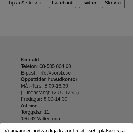
Tipsa & skriv ut:
Facebook
Twitter
Skriv ut
Kontakt
Telefon: 08-505 804 00
E-post: info@sorab.se
Öppettider huvudkontor
Mån-Tors: 8.00-16:30
(Lunchstängt 12.00-12:45)
Fredagar: 8.00-14:30
Adress
Torggatan 11,
186 32 Vallentuna,
Org.nr: 556197-4022
Vi använder nödvändiga kakor för att webbplatsen ska
Om webbplatsen