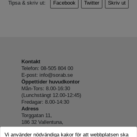
Tipsa & skriv ut:
Facebook
Twitter
Skriv ut
Kontakt
Telefon: 08-505 804 00
E-post: info@sorab.se
Öppettider huvudkontor
Mån-Tors: 8.00-16:30
(Lunchstängt 12.00-12:45)
Fredagar: 8.00-14:30
Adress
Torggatan 11,
186 32 Vallentuna,
Org.nr: 556197-4022
Vi använder nödvändiga kakor för att webbplatsen ska
Om webbplatsen