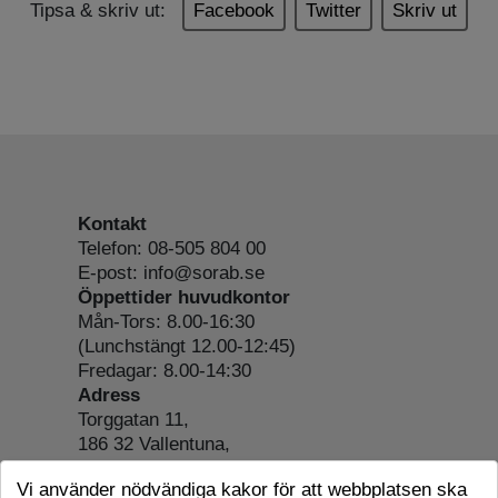
Tipsa & skriv ut:
Facebook
Twitter
Skriv ut
Kontakt
Telefon: 08-505 804 00
E-post: info@sorab.se
Öppettider huvudkontor
Mån-Tors: 8.00-16:30
(Lunchstängt 12.00-12:45)
Fredagar: 8.00-14:30
Adress
Torggatan 11,
186 32 Vallentuna,
Org.nr: 556197-4022
Vi använder nödvändiga kakor för att webbplatsen ska
Om webbplatsen