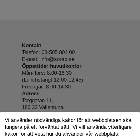
Kontakt
Telefon: 08-505 804 00
E-post: info@sorab.se
Öppettider huvudkontor
Mån-Tors: 8.00-16:30
(Lunchstängt 12.00-12:45)
Fredagar: 8.00-14:30
Adress
Torggatan 11,
186 32 Vallentuna,
Org.nr: 556197-4022
Vi använder nödvändiga kakor för att webbplatsen ska
Om webbplatsen
fungera på ett förväntat sätt. Vi vill använda ytterligare
Tillgänglighetsredogörelse
kakor för att veta hur du använder vår webbplats.
Cookie-information