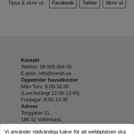
Tipsa & skriv ut:
Facebook
Twitter
Skriv ut
Kontakt
Telefon: 08-505 804 00
E-post: info@sorab.se
Öppettider huvudkontor
Mån-Tors: 8.00-16:30
(Lunchstängt 12.00-12:45)
Fredagar: 8.00-14:30
Adress
Torggatan 11,
186 32 Vallentuna,
Org.nr: 556197-4022
Vi använder nödvändiga kakor för att webbplatsen ska
Om webbplatsen