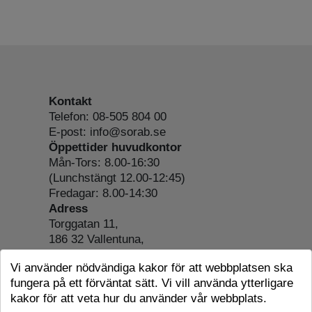
Kontakt
Telefon: 08-505 804 00
E-post: info@sorab.se
Öppettider huvudkontor
Mån-Tors: 8.00-16:30
(Lunchstängt 12.00-12:45)
Fredagar: 8.00-14:30
Adress
Torggatan 11,
186 32 Vallentuna,
Org.nr: 556197-4022
Vi använder nödvändiga kakor för att webbplatsen ska
Om webbplatsen
fungera på ett förväntat sätt. Vi vill använda ytterligare
Tillgänglighetsredogörelse
kakor för att veta hur du använder vår webbplats.
Cookie-information