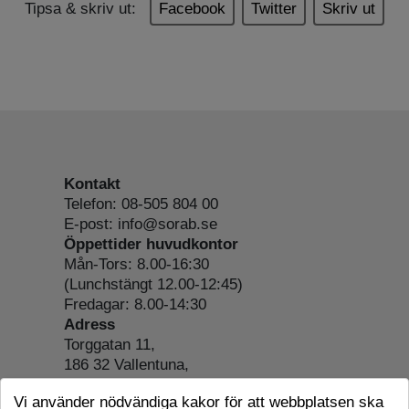
Tipsa & skriv ut:
Facebook
Twitter
Skriv ut
Kontakt
Telefon: 08-505 804 00
E-post: info@sorab.se
Öppettider huvudkontor
Mån-Tors: 8.00-16:30
(Lunchstängt 12.00-12:45)
Fredagar: 8.00-14:30
Adress
Torggatan 11,
186 32 Vallentuna,
Org.nr: 556197-4022
Vi använder nödvändiga kakor för att webbplatsen ska
Om webbplatsen