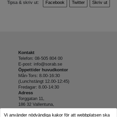
Tipsa & skriv ut:
Facebook
Twitter
Skriv ut
Kontakt
Telefon: 08-505 804 00
E-post: info@sorab.se
Öppettider huvudkontor
Mån-Tors: 8.00-16:30
(Lunchstängt 12.00-12:45)
Fredagar: 8.00-14:30
Adress
Torggatan 11,
186 32 Vallentuna,
Org.nr: 556197-4022
Vi använder nödvändiga kakor för att webbplatsen ska
Om webbplatsen