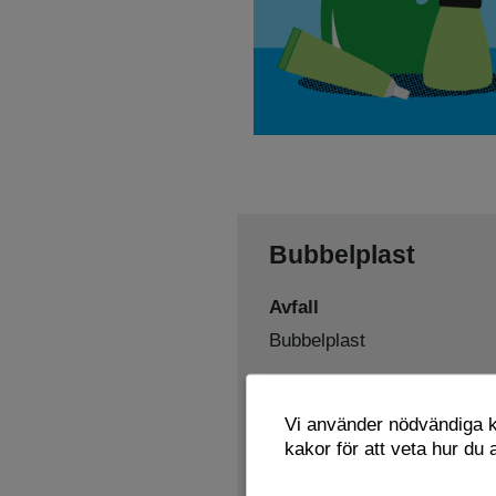
Bubbelplast
Avfall
Bubbelplast
Sorteras som
Vi använder nödvändiga ka
Plastförpackningar
kakor för att veta hur du
Lämnas här