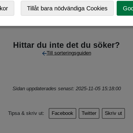
kor
Tillåt bara nödvändiga Cookies
God
Hittar du inte det du söker?
Till sorteringsguiden
Sidan uppdaterades senast: 2025-11-05 15:18:00
Tipsa & skriv ut:
Facebook
Twitter
Skriv ut