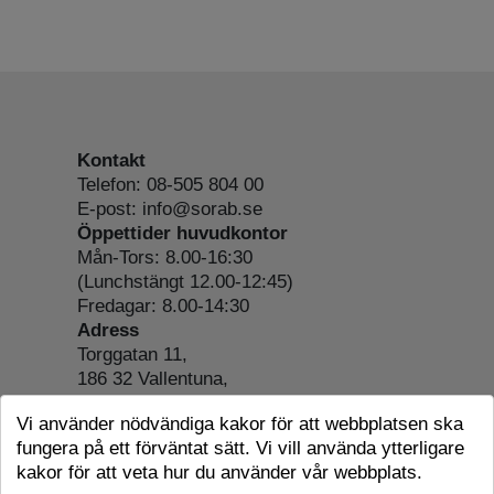
Kontakt
Telefon: 08-505 804 00
E-post: info@sorab.se
Öppettider huvudkontor
Mån-Tors: 8.00-16:30
(Lunchstängt 12.00-12:45)
Fredagar: 8.00-14:30
Adress
Torggatan 11,
186 32 Vallentuna,
Org.nr: 556197-4022
Vi använder nödvändiga kakor för att webbplatsen ska
Om webbplatsen
fungera på ett förväntat sätt. Vi vill använda ytterligare
Tillgänglighetsredogörelse
kakor för att veta hur du använder vår webbplats.
Cookie-information