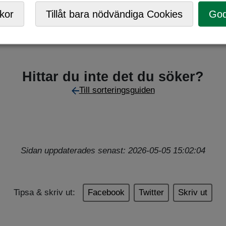
kor
Tillåt bara nödvändiga Cookies
God
Hittar du inte det du söker?
Till sorteringsguiden
Sidan uppdaterades senast: 2026-05-05 15:02:04
Tipsa & skriv ut:
Facebook
Twitter
Skriv ut