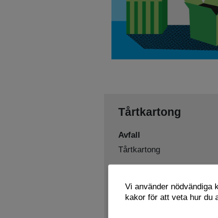
Tårtkartong
Avfall
Tårtkartong
Sorteras som
Vi använder nödvändiga ka
Pappersförpackningar
kakor för att veta hur du
Lämnas här