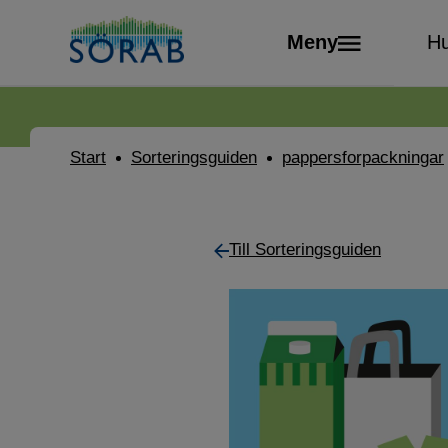
Meny
Hu
Start
Sorteringsguiden
pappersforpackningar
Till Sorteringsguiden