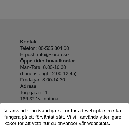
Kontakt
Telefon: 08-505 804 00
E-post: info@sorab.se
Öppettider huvudkontor
Mån-Tors: 8.00-16:30
(Lunchstängt 12.00-12:45)
Fredagar: 8.00-14:30
Adress
Torggatan 11,
186 32 Vallentuna,
Org.nr: 556197-4022
Vi använder nödvändiga kakor för att webbplatsen ska
Om webbplatsen
fungera på ett förväntat sätt. Vi vill använda ytterligare
Tillgänglighetsredogörelse
kakor för att veta hur du använder vår webbplats.
Cookie-information