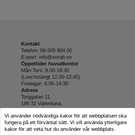
Kontakt
Telefon: 08-505 804 00
E-post: info@sorab.se
Öppettider huvudkontor
Mån-Tors: 8.00-16:30
(Lunchstängt 12.00-12:45)
Fredagar: 8.00-14:30
Adress
Torggatan 11,
186 32 Vallentuna,
Org.nr: 556197-4022
Vi använder nödvändiga kakor för att webbplatsen ska
Om webbplatsen
fungera på ett förväntat sätt. Vi vill använda ytterligare
Tillgänglighetsredogörelse
kakor för att veta hur du använder vår webbplats.
Cookie-information