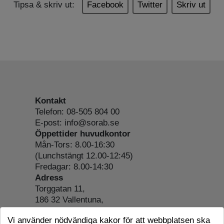
Tipsa & skriv ut:
Facebook
Twitter
Skriv ut
Kontakt
Telefon: 08-505 804 00
E-post: info@sorab.se
Öppettider huvudkontor
Mån-Tors: 8.00-16:30
(Lunchstängt 12.00-12:45)
Fredagar: 8.00-14:30
Adress
Torggatan 11,
186 32 Vallentuna,
Org.nr: 556197-4022
Vi använder nödvändiga kakor för att webbplatsen ska
Om webbplatsen