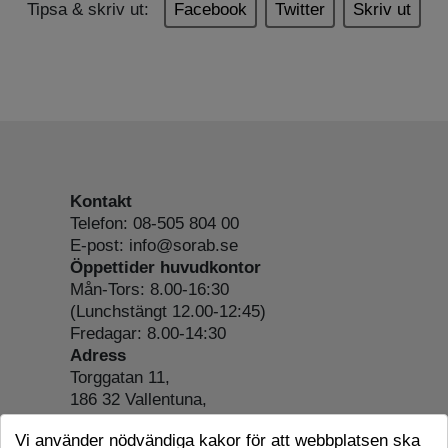
Tipsa & skriv ut:
Facebook
Twitter
Skriv ut
Kontakt
Telefon: 08-505 804 00
E-post: info@sorab.se
Öppettider huvudkontor
Mån-Tors: 8.00-16:30
(Lunchstängt 12.00-12:45)
Fredagar: 8.00-14:30
Adress
Torggatan 11,
186 32 Vallentuna,
Org.nr: 556197-4022
Vi använder nödvändiga kakor för att webbplatsen ska
Om webbplatsen