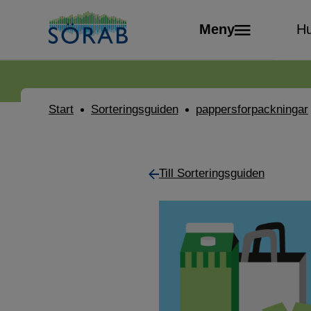
Meny
Hu
Start
Sorteringsguiden
pappersforpackningar
Till Sorteringsguiden