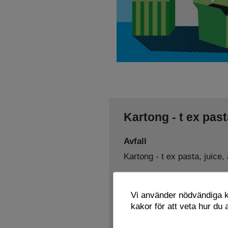
Kartong - t ex past
Avfall
Kartong - t ex pasta, juice,
Sorteras som
Vi använder nödvändiga ka
Pappersförpackningar
kakor för att veta hur du
Lämnas här