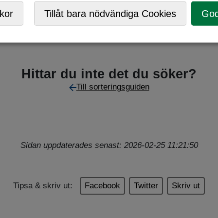
kor
Tillåt bara nödvändiga Cookies
God
Hittar du inte det du söker?
Till sorteringsguiden
Sidan uppdaterades senast: 2026-02-25 11:21:50
Tipsa & skriv ut:
Facebook
Twitter
Skriv ut