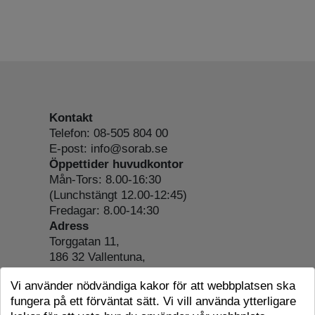
Kontakt
Telefon: 08-505 804 00
E-post: info@sorab.se
Öppettider huvudkontor
Mån-Tors: 8.00-16:30
(Lunchstängt 12.00-12:45)
Fredagar: 8.00-14:30
Adress
Torggatan 11,
186 32 Vallentuna,
Org.nr: 556197-4022
Vi använder nödvändiga kakor för att webbplatsen ska
Om webbplatsen
fungera på ett förväntat sätt. Vi vill använda ytterligare
Tillgänglighetsredogörelse